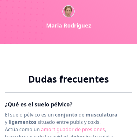
Maria Rodriguez
Dudas frecuentes
¿Qué es el suelo pélvico?
El suelo pélvico es un
conjunto
de
musculatura
y
ligamentos
situado entre pubis y coxis.
Actúa como un
amortiguador de presiones
,
hace de suelo de la cavidad abdominal y sujeta